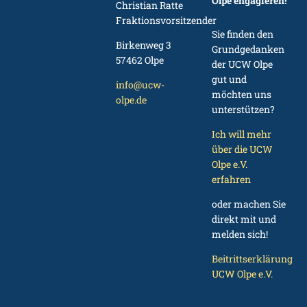
Olpe engagieren!
Christian Ratte
Fraktionsvorsitzender
Sie finden den
Birkenweg 3
Grundgedanken
57462 Olpe
der UCW Olpe
gut und
info@ucw-
möchten uns
olpe.de
unterstützen?
Ich will mehr
über die UCW
Olpe e.V.
erfahren
oder machen Sie
direkt mit und
melden sich!
Beitrittserklärung
UCW Olpe e.V.