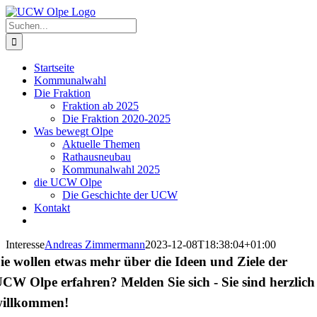
Zum
Inhalt
Suche
springen
nach:
Startseite
Kommunalwahl
Die Fraktion
Fraktion ab 2025
Die Fraktion 2020-2025
Was bewegt Olpe
Aktuelle Themen
Rathausneubau
Kommunalwahl 2025
die UCW Olpe
Die Geschichte der UCW
Kontakt
Interesse
Andreas Zimmermann
2023-12-08T18:38:04+01:00
ie wollen etwas mehr über die Ideen und Ziele der
CW Olpe erfahren? Melden Sie sich - Sie sind herzlich
willkommen!