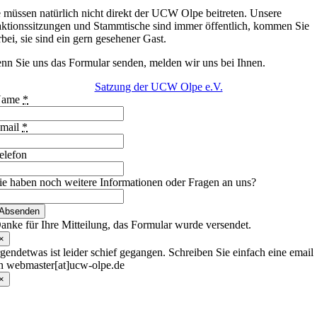
e müssen natürlich nicht direkt der UCW Olpe beitreten. Unsere
aktionssitzungen und Stammtische sind immer öffentlich, kommen Sie
bei, sie sind ein gern gesehener Gast.
nn Sie uns das Formular senden, melden wir uns bei Ihnen.
Satzung der UCW Olpe e.V.
Name
*
mail
*
elefon
ie haben noch weitere Informationen oder Fragen an uns?
Absenden
anke für Ihre Mitteilung, das Formular wurde versendet.
×
rgendetwas ist leider schief gegangen. Schreiben Sie einfach eine email
n webmaster[at]ucw-olpe.de
×