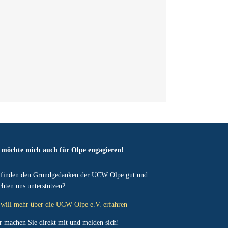
 möchte mich auch für Olpe engagieren!
 finden den Grundgedanken der UCW Olpe gut und
hten uns unterstützen?
 will mehr über die UCW Olpe e.V. erfahren
r machen Sie direkt mit und melden sich!