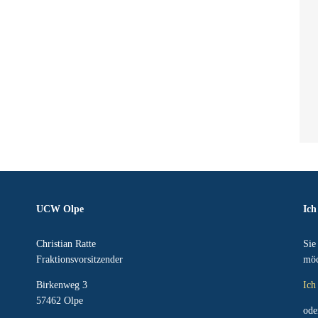
UCW Olpe
Ich
Christian Ratte
Sie
Fraktionsvorsitzender
möc
Birkenweg 3
Ich
57462 Olpe
ode