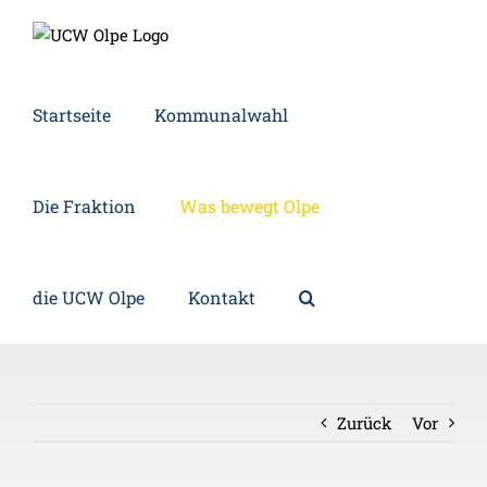
Zum
Inhalt
springen
Startseite
Kommunalwahl
Die Fraktion
Was bewegt Olpe
die UCW Olpe
Kontakt
Zurück
Vor