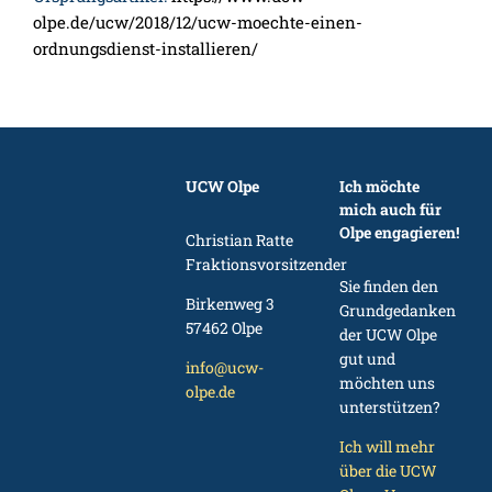
olpe.de/ucw/2018/12/ucw-moechte-einen-
ordnungsdienst-installieren/
UCW Olpe
Ich möchte
mich auch für
Olpe engagieren!
Christian Ratte
Fraktionsvorsitzender
Sie finden den
Birkenweg 3
Grundgedanken
57462 Olpe
der UCW Olpe
gut und
info@ucw-
möchten uns
olpe.de
unterstützen?
Ich will mehr
über die UCW