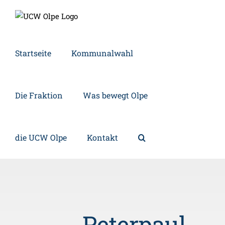
Zum
Inhalt
springen
Startseite
Kommunalwahl
Die Fraktion
Was bewegt Olpe
die UCW Olpe
Kontakt
Peterpaul