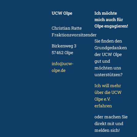
UCW Olpe
Ich möchte
mich auch für
Olpe engagieren!
Christian Ratte
Fraktionsvorsitzender
Sie finden den
Birkenweg 3
Grundgedanken
57462 Olpe
der UCW Olpe
gut und
info@ucw-
möchten uns
olpe.de
unterstützen?
Ich will mehr
über die UCW
Olpe e.V.
erfahren
oder machen Sie
direkt mit und
melden sich!