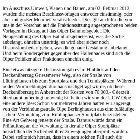
Im Ausschuss Umwelt, Planen und Bauen, am 02. Februar 2012,
wurden die meisten Beschlussvorlagen entweder einstimmig, oder
aber mit großer Mehrheit verabschiedet. Dies gilt auch für die von
uns in der Vorschau auf die Fraktionssitzung angesprochenen beiden
Vorlagen im Bezug auf das Olper Bahnhofsgebiet. Die
Neugestaltung des Olper Bahnhofsgebietes ist, was die Sache
anbelangt, ohnehin unstrittig; es wird aber sicher noch
Diskussionsbedarf geben, was die genaue Gestaltung anbelangt.
Und beim Sondergebiet gegenüber des Hallenbades sind sich die
Olper Politiker aller Fraktionen ohnehin einig.
Eine etwas hitzigere Diskussion gab es im Hinblick auf den
Deckenüberzug Griesemerter Weg, also der Straße von
Lütringhausen bis zum Sportplatz und den Tennisplätzen. Während
in den Wortmeldungen durchaus nachgefragt wurde, ob dieser
Deckenüberzug in Anbetracht der Kosten von 70.000,- € derzeit
überhaupt unbedingt notwenig ist, hatten wir von der UCW Olpe
eine andere Idee: Schon vor mehreren Jahren hatten wir angeregt,
von der Verbindungsstraße Olpe Berlinghausen aus eine fußläufige,
sichere Verbindung zum Rüblinghauser Sportplatz herzustellen.
Eine Art Gehweg jenseits der Straße. Daraus wurde dann ein
Prüfauftrag an die Verwaltung, in der alle Olper Sportplätze
hinsichtlich der Sicherheit ihrer Zuwegungen überprüft wurden.
Dabei stellte sich heraus, dass in einem solchen Fall auch die