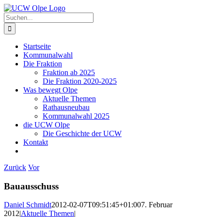
Zum
Inhalt
Suche
springen
nach:
Startseite
Kommunalwahl
Die Fraktion
Fraktion ab 2025
Die Fraktion 2020-2025
Was bewegt Olpe
Aktuelle Themen
Rathausneubau
Kommunalwahl 2025
die UCW Olpe
Die Geschichte der UCW
Kontakt
Zurück
Vor
Bauausschuss
Daniel Schmidt
2012-02-07T09:51:45+01:00
7. Februar
2012
|
Aktuelle Themen
|