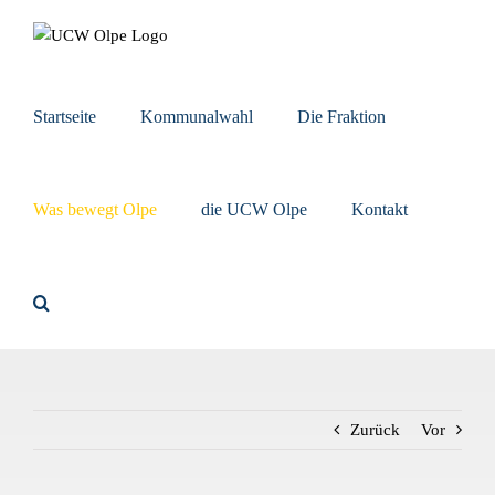
Zum
Inhalt
springen
Startseite
Kommunalwahl
Die Fraktion
Was bewegt Olpe
die UCW Olpe
Kontakt
Zurück
Vor