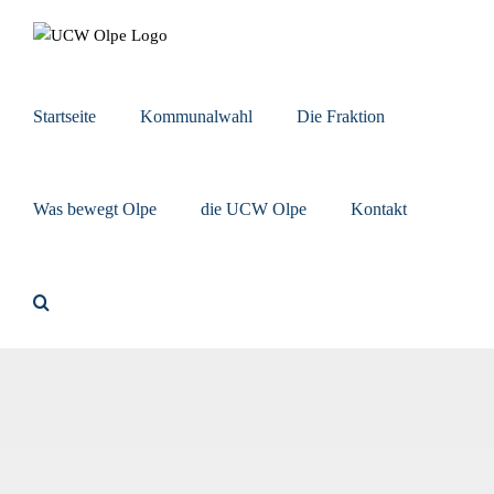
Zum
Inhalt
springen
Startseite
Kommunalwahl
Die Fraktion
Was bewegt Olpe
die UCW Olpe
Kontakt