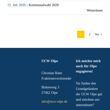
15. Juli 2020
|
Kommunalwahl 2020
Weiterlesen
1
2
Vor
UCW Olpe
Ich möchte mich
auch für Olpe
engagieren!
Christian Ratte
Fraktionsvorsitzender
Sie finden den
Birkenweg 3
Grundgedanken
57462 Olpe
der UCW Olpe gut
und möchten uns
info@ucw-olpe.de
unterstützen?